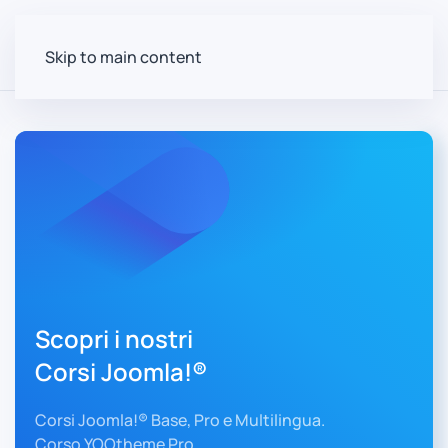
Skip to main content
Scopri i nostri
Corsi Joomla!®
Corsi Joomla!® Base, Pro e Multilingua.
Corso YOOtheme Pro.