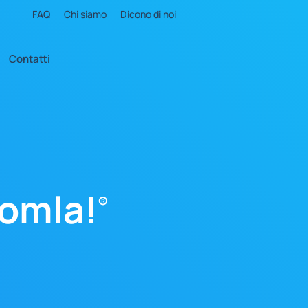
FAQ
Chi siamo
Dicono di noi
Contatti
oomla!
®