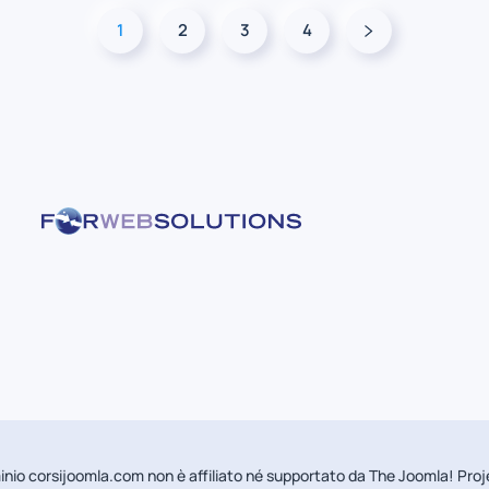
1
2
3
4
minio corsijoomla.com non è affiliato né supportato da The Joomla! Pro