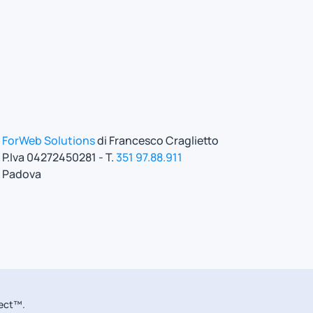
ForWeb Solutions
di Francesco Craglietto
P.Iva 04272450281 - T.
351 97.88.911
Padova
ject™.